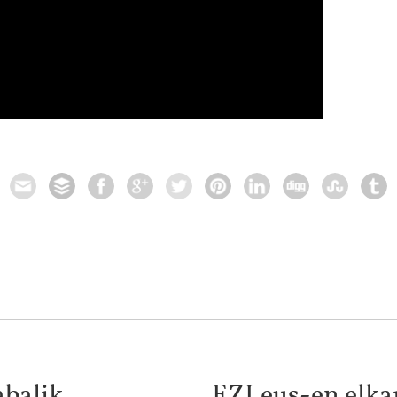
abalik
EZI.eus-en elk