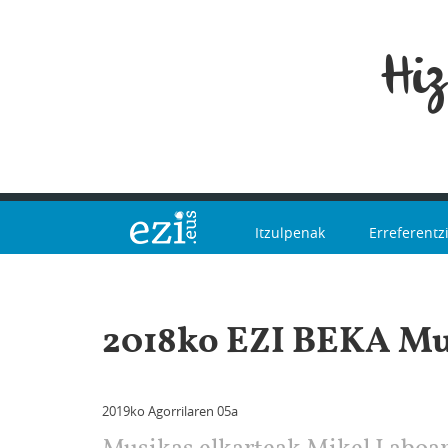
Hi
Itzulpenak
Erreferentz
2018ko EZI BEKA Mu
2019ko Agorrilaren 05a