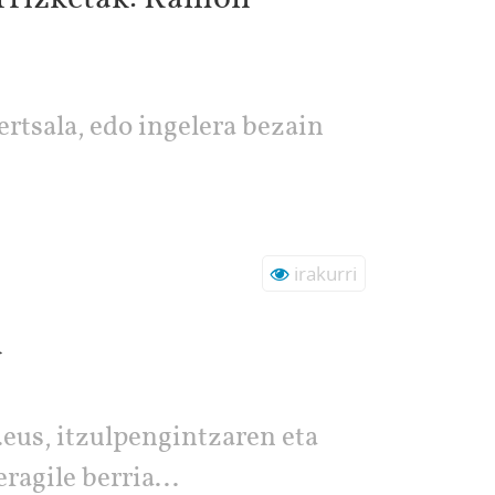
rtsala, edo ingelera bezain
irakurri
a
.eus, itzulpengintzaren eta
ragile berria...