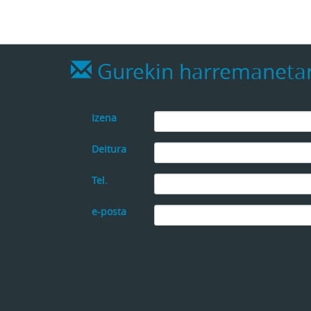
Gurekin harremanetan
Izena
Deitura
Tel.
e-posta