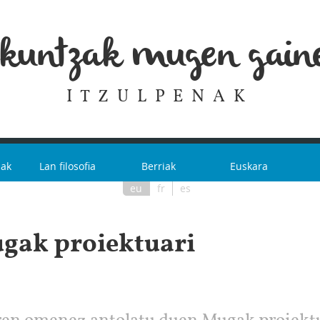
zkuntzak mugen gaine
ITZULPENAK
iak
Lan filosofia
Berriak
Euskara
eu
fr
es
gak proiektuari