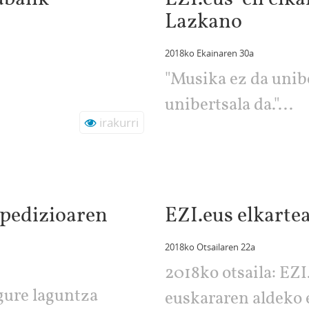
Lazkano
2018ko Ekainaren 30a
"Musika ez da unibe
unibertsala da."...
irakurri
pedizioaren
EZI.eus elkarte
2018ko Otsailaren 22a
2018ko otsaila: EZI
gure laguntza
euskararen aldeko e