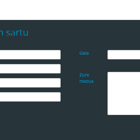
 sartu
Gaia
Zure
mezua