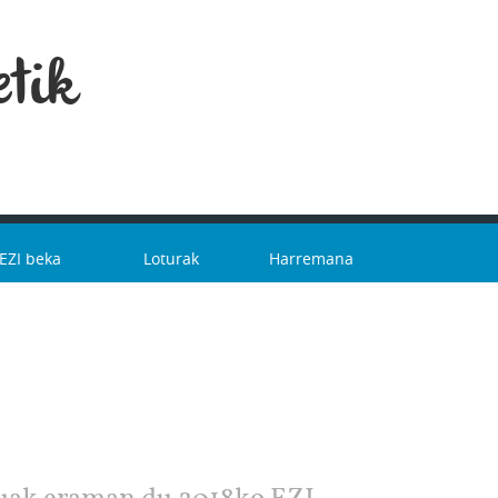
tik
EZI beka
Loturak
Harremana