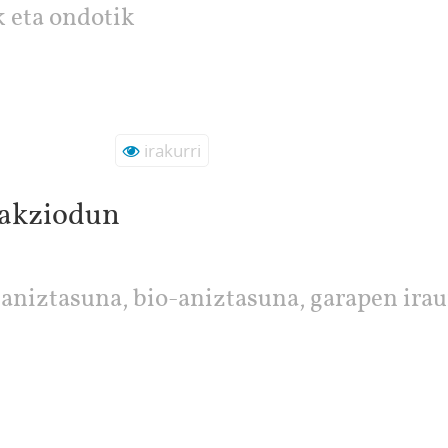
k eta ondotik
irakurri
 akziodun
aniztasuna, bio-aniztasuna, garapen irau