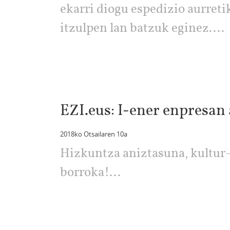
ekarri diogu espedizio aurreti
itzulpen lan batzuk eginez....
EZI.eus: I-ener enpresan
2018ko Otsailaren 10a
Hizkuntza aniztasuna, kultur-
borroka!...