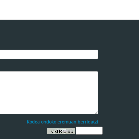
Kodea ondoko eremuan berridatzi