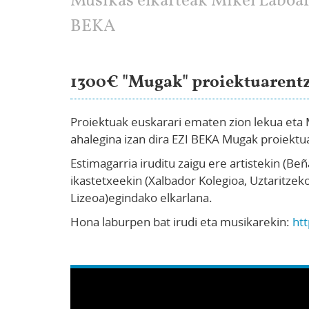
Musikas elkarteak Mikel Laboa
BEKA
1300€ "Mugak" proiektuarentz
Proiektuak euskarari ematen zion lekua eta
ahalegina izan dira EZI BEKA Mugak proiektu
Estimagarria iruditu zaigu ere artistekin (Beñ
ikastetxeekin (Xalbador Kolegioa, Uztaritzeko
Lizeoa)egindako elkarlana.
Hona laburpen bat irudi eta musikarekin:
ht