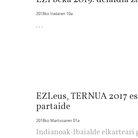
2018ko Irailaren 10a
...
EZI.eus, TERNUA 2017 es
partaide
2018ko Martxoaren 01a
Indianoak-Ibaialde elkarteari 