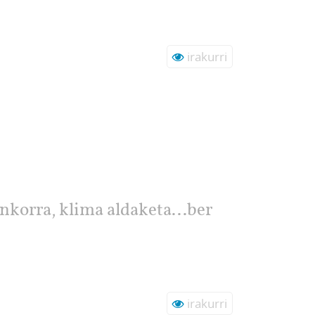
irakurri
nkorra, klima aldaketa...ber
irakurri