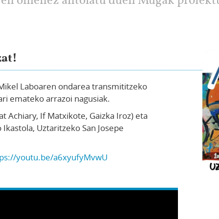
ren omenez antolatu duen Mugak proiekt
at!
 Mikel Laboaren ondarea transmititzeko
ari emateko arrazoi nagusiak.
at Achiary, If Matxikote, Gaizka Iroz) eta
 Ikastola, Uztaritzeko San Josepe
tps://youtu.be/a6xyufyMvwU