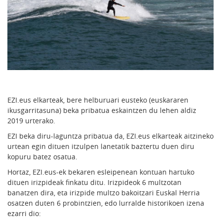
EZI.eus elkarteak, bere helburuari eusteko (euskararen
ikusgarritasuna) beka pribatua eskaintzen du lehen aldiz
2019 urterako.
EZI beka diru-laguntza pribatua da, EZI.eus elkarteak aitzineko
urtean egin dituen itzulpen lanetatik baztertu duen diru
kopuru batez osatua.
Hortaz, EZI.eus-ek bekaren esleipenean kontuan hartuko
dituen irizpideak finkatu ditu. Irizpideok 6 multzotan
banatzen dira, eta irizpide multzo bakoitzari Euskal Herria
osatzen duten 6 probintzien, edo lurralde historikoen izena
ezarri dio: