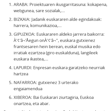
ARABA: Proiektuaren ikusgarritasuna: kokapena,
webgunea, sare sozialak,...
BIZKAIA: Jadanik euskararen alde egindakoak:
harrera, komunikazioa,...
GIPUZKOA: Euskararen aldeko jarrera baikorra:
À'¢'â¬'Åegun onÀ'¢'â¬'', euskara gutxienez
frantsesaren hein berean, euskal musika edo
irratiak ezartzea (giro euskalduna), langileek
euskara ikastea,...
LAPURDI: Enpresan euskara garatzeko neurriak
hartzea
NAFARROA: gutxienez 3 urterako
engaiamendua
XIBEROA: Bai Euskarari ziurtagiria, Euskoa
onartzea, eta abar.