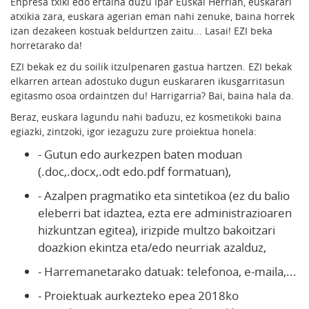
Enpresa txiki edo ertaina duzu Ipar Euskal Herrian, euskarari
atxikia zara, euskara agerian eman nahi zenuke, baina horrek
izan dezakeen kostuak beldurtzen zaitu... Lasai! EZI beka
horretarako da!
EZI bekak ez du soilik itzulpenaren gastua hartzen. EZI bekak
elkarren artean adostuko dugun euskararen ikusgarritasun
egitasmo osoa ordaintzen du! Harrigarria? Bai, baina hala da.
Beraz, euskara lagundu nahi baduzu, ez kosmetikoki baina
egiazki, zintzoki, igor iezaguzu zure proiektua honela:
- Gutun edo aurkezpen baten moduan
(.doc,.docx,.odt edo.pdf formatuan),
- Azalpen pragmatiko eta sintetikoa (ez du balio
eleberri bat idaztea, ezta ere administrazioaren
hizkuntzan egitea), irizpide multzo bakoitzari
doazkion ekintza eta/edo neurriak azalduz,
- Harremanetarako datuak: telefonoa, e-maila,...
- Proiektuak aurkezteko epea 2018ko