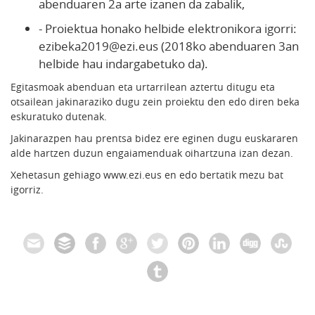
abenduaren 2a arte izanen da zabalik,
- Proiektua honako helbide elektronikora igorri:
ezibeka2019@ezi.eus (2018ko abenduaren 3an
helbide hau indargabetuko da).
Egitasmoak abenduan eta urtarrilean aztertu ditugu eta
otsailean jakinaraziko dugu zein proiektu den edo diren beka
eskuratuko dutenak.
Jakinarazpen hau prentsa bidez ere eginen dugu euskararen
alde hartzen duzun engaiamenduak oihartzuna izan dezan.
Xehetasun gehiago www.ezi.eus en edo bertatik mezu bat
igorriz.