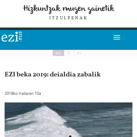
Hizkuntzak mugen gainetik
ITZULPENAK
eu
fr
es
EZI beka 2019: deialdia zabalik
2018ko Irailaren 10a