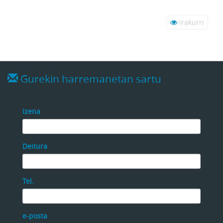
irakurri
Gurekin harremanetan sartu
Izena
Deitura
Tel.
e-posta