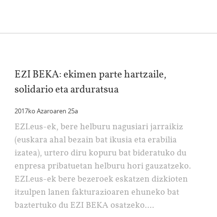
EZI BEKA: ekimen parte hartzaile,
solidario eta arduratsua
2017ko Azaroaren 25a
EZI.eus-ek, bere helburu nagusiari jarraikiz
(euskara ahal bezain bat ikusia eta erabilia
izatea), urtero diru kopuru bat bideratuko du
enpresa pribatuetan helburu hori gauzatzeko.
EZI.eus-ek bere bezeroek eskatzen dizkioten
itzulpen lanen fakturazioaren ehuneko bat
baztertuko du EZI BEKA osatzeko....