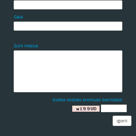
Gaia
Zure mezua
Kodea ondoko eremuan berridatzi
igorri