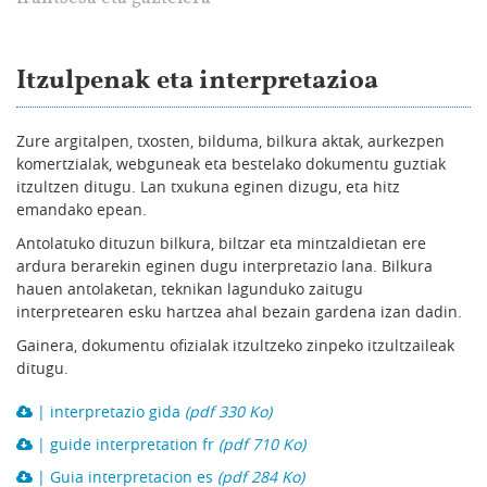
Itzulpenak eta interpretazioa
Zure argitalpen, txosten, bilduma, bilkura aktak, aurkezpen
komertzialak, webguneak eta bestelako dokumentu guztiak
itzultzen ditugu. Lan txukuna eginen dizugu, eta hitz
emandako epean.
Antolatuko dituzun bilkura, biltzar eta mintzaldietan ere
ardura berarekin eginen dugu interpretazio lana. Bilkura
hauen antolaketan, teknikan lagunduko zaitugu
interpretearen esku hartzea ahal bezain gardena izan dadin.
Gainera, dokumentu ofizialak itzultzeko zinpeko itzultzaileak
ditugu.
| interpretazio gida
(pdf 330 Ko)
| guide interpretation fr
(pdf 710 Ko)
| Guia interpretacion es
(pdf 284 Ko)