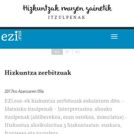
Hizkuntzak mugen gainetik
ITZULPENAK
eu
fr
es
Hizkuntza zerbitzuak
2017ko Azaroaren 09a
EZI.eus-ek hizkuntza zerbitzuak eskaintzen ditu: -
Idatzizko itzulpenak - Interpretazioa: ahozko
itzulpenak (aldiberekoa, esan ostekoa, xuxurlatua) -
Hizkuntza aholkularitza 3 hizkuntzatan: euskara,
frantsesa eta gaztelera