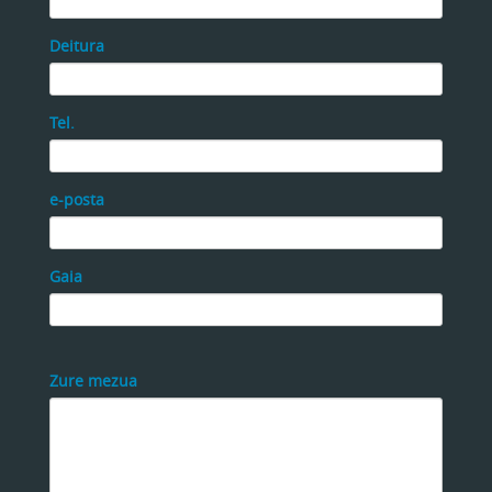
Deitura
Tel.
e-posta
Gaia
Zure mezua