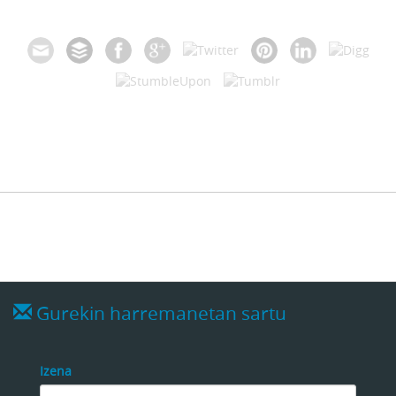
Gurekin harremanetan sartu
Izena